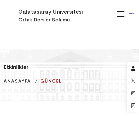
Galatasaray Üniversitesi
Ortak Dersler Bölümü
Etkinlikler
Etkinlikler
Etkinlikler
ANASAYFA
ANASAYFA
ANASAYFA
GÜNCEL
GÜNCEL
GÜNCEL