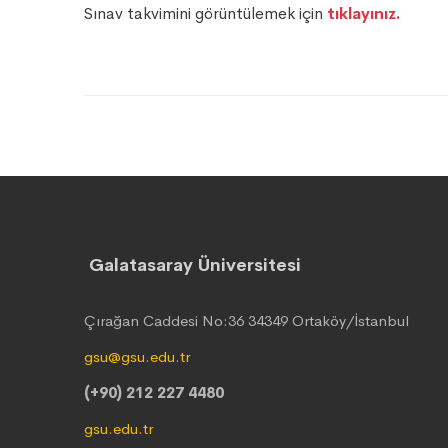
Sınav takvimini görüntülemek için
tıklayınız.
Galatasaray Üniversitesi
Çırağan Caddesi No:36 34349 Ortaköy/İstanbul
gsu@gsu.edu.tr
(+90) 212 227 4480
gsu.edu.tr