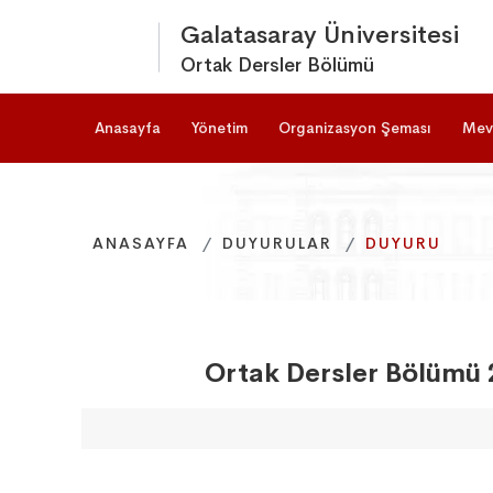
Galatasaray Üniversitesi
Ortak Dersler Bölümü
Anasayfa
Yönetim
Organizasyon Şeması
Mev
ANASAYFA
ANASAYFA
ANASAYFA
DUYURULAR
DUYURULAR
DUYURULAR
DUYURU
DUYURU
DUYURU
Ortak Dersler Bölümü 2